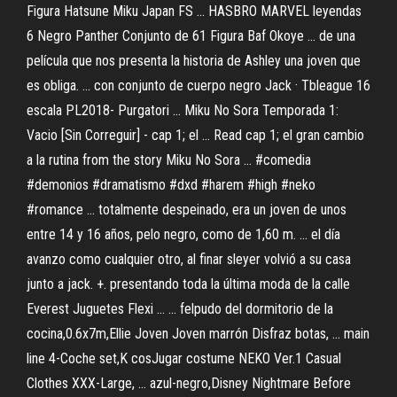
Figura Hatsune Miku Japan FS ... HASBRO MARVEL leyendas
6 Negro Panther Conjunto de 61 Figura Baf Okoye ... de una
película que nos presenta la historia de Ashley una joven que
es obliga. ... con conjunto de cuerpo negro Jack · Tbleague 16
escala PL2018- Purgatori ... Miku No Sora Temporada 1:
Vacio [Sin Correguir] - cap 1; el ... Read cap 1; el gran cambio
a la rutina from the story Miku No Sora ... #comedia
#demonios #dramatismo #dxd #harem #high #neko
#romance ... totalmente despeinado, era un joven de unos
entre 14 y 16 años, pelo negro, como de 1,60 m. ... el día
avanzo como cualquier otro, al finar sleyer volvió a su casa
junto a jack. +. presentando toda la última moda de la calle
Everest Juguetes Flexi ... ... felpudo del dormitorio de la
cocina,0.6x7m,Ellie Joven Joven marrón Disfraz botas, ... main
line 4-Coche set,K cosJugar costume NEKO Ver.1 Casual
Clothes XXX-Large, ... azul-negro,Disney Nightmare Before