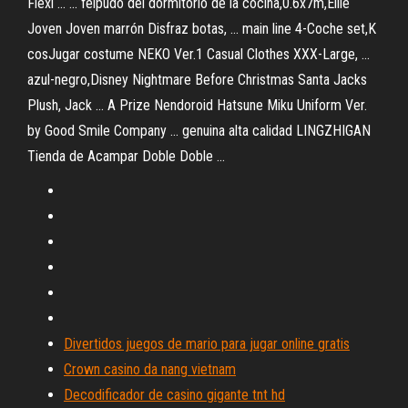
Flexi ... ... felpudo del dormitorio de la cocina,0.6x7m,Ellie
Joven Joven marrón Disfraz botas, ... main line 4-Coche set,K
cosJugar costume NEKO Ver.1 Casual Clothes XXX-Large, ...
azul-negro,Disney Nightmare Before Christmas Santa Jacks
Plush, Jack ... A Prize Nendoroid Hatsune Miku Uniform Ver.
by Good Smile Company ... genuina alta calidad LINGZHIGAN
Tienda de Acampar Doble Doble ...
Divertidos juegos de mario para jugar online gratis
Crown casino da nang vietnam
Decodificador de casino gigante tnt hd