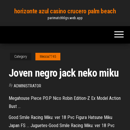
Skip
horizonte azul casino crucero palm beach
to
parimatchhlgs.web.app
the
content
Category
Meccia7745
Joven negro jack neko miku
By
ADMINISTRATOR
Megahouse Piece P.O.P Nico Robin Edition-Z Ex Model Action
Bust ...
Good Smile Racing Miku: ver 18 Pvc Figura Hatsune Miku
Japan FS ... Juguetes-Good Smile Racing Miku: ver 18 Pvc