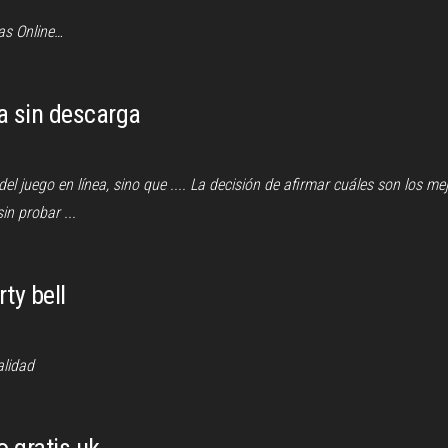
as Online…
ea sin descarga
l juego en línea, sino que .... La decisión de afirmar cuáles son los mej
in probar ...
ty bell
alidad