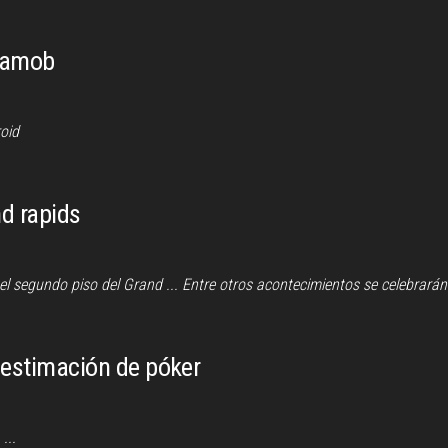
zamob
oid
nd rapids
 el segundo piso del Grand ... Entre otros acontecimientos se celebrarán
 estimación de póker
...