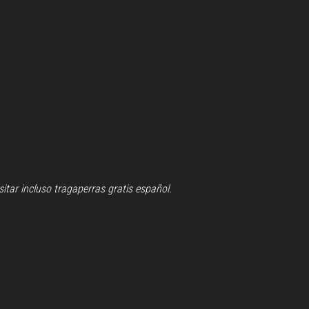
tar incluso tragaperras gratis español.