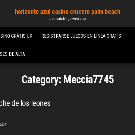
horizonte azul casino crucero palm beach
parimatchhlgs.web.app
SINO GRATIS UK
REGISTRARSE JUEGOS EN LÍNEA GRATIS
SES DE ALTA
Category: Meccia7745
che de los leones
blos