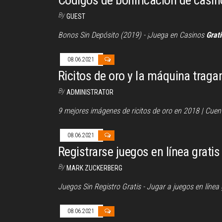
Códigos de bonificación de casino
By
GUEST
Bonos Sin Depósito (2019) - ¡Juega en Casinos
Grati
08.06.2021
Ricitos de oro y la máquina trag
By
ADMINISTRATOR
9 mejores imágenes de ricitos de oro en 2018 | Cuent
08.06.2021
Registrarse juegos en línea gratis
By
MARK ZUCKERBERG
Juegos Sin Registro Gratis - Jugar a juegos en línea 
08.06.2021