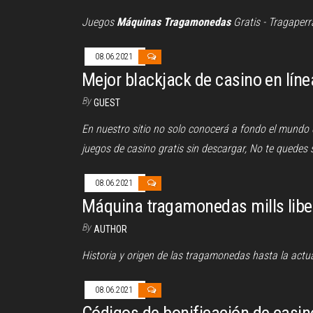
Juegos
Máquinas
Tragamonedas
Gratis - Tragaperr
08.06.2021
Mejor blackjack de casino en lín
By
GUEST
En nuestro sitio no solo conocerá a fondo el mundo de
juegos de casino gratis sin descargar, No te quedes s
08.06.2021
Máquina tragamonedas mills liber
By
AUTHOR
Historia y origen de las tragamonedas hasta la actu
08.06.2021