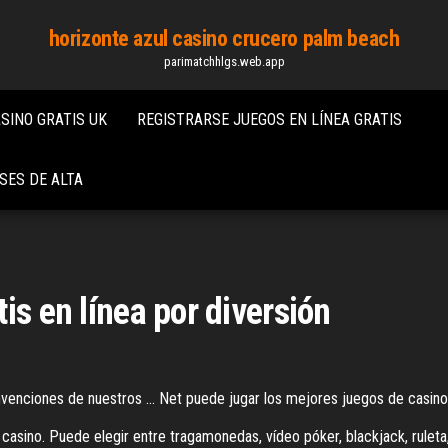
horizonte azul casino crucero palm beach
parimatchhlgs.web.app
SINO GRATIS UK
REGISTRARSE JUEGOS EN LÍNEA GRATIS
SES DE ALTA
is en línea por diversión
nvenciones de nuestros ... Net puede jugar los mejores juegos de casino gr
asino. Puede elegir entre tragamonedas, vídeo póker, blackjack, ruleta,