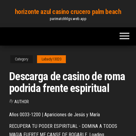
Skip
horizonte azul casino crucero palm beach
to
parimatchhlgs.web.app
the
content
Category
Labady13020
Descarga de casino de roma
podrida frente espiritual
By
AUTHOR
Años 0033-1200 | Apariciones de Jesús y María
RECUPERA TU PODER ESPIRITUAL - DOMINA A TODOS
MAGIA FUERTE ME CANSE DE ROGARLE. Loading...