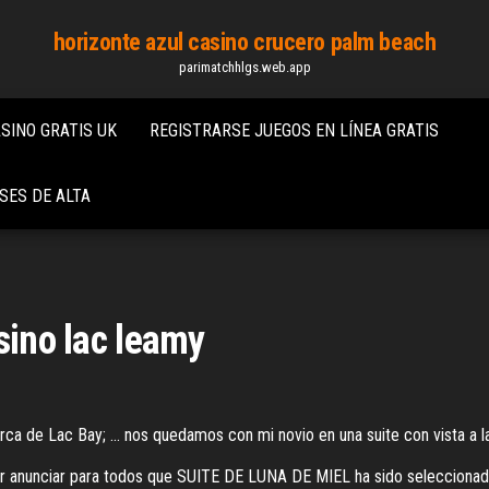
horizonte azul casino crucero palm beach
parimatchhlgs.web.app
SINO GRATIS UK
REGISTRARSE JUEGOS EN LÍNEA GRATIS
SES DE ALTA
sino lac leamy
rca de Lac Bay; ... nos quedamos con mi novio en una suite con vista a la 
 anunciar para todos que SUITE DE LUNA DE MIEL ha sido seleccionado e