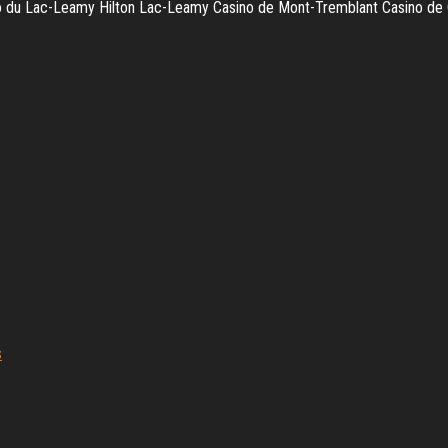
no du Lac-Leamy Hilton Lac-Leamy Casino de Mont-Tremblant Casino de C
s