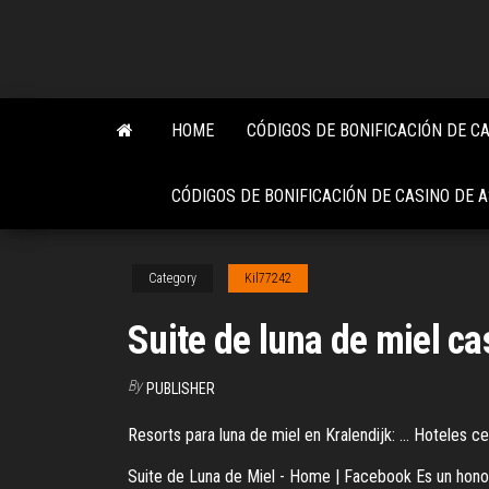
Skip
to
the
content
HOME
CÓDIGOS DE BONIFICACIÓN DE CA
CÓDIGOS DE BONIFICACIÓN DE CASINO DE A
Category
Kil77242
Suite de luna de miel ca
By
PUBLISHER
Resorts para luna de miel en Kralendijk: ... Hoteles ce
Suite de Luna de Miel - Home | Facebook Es un honor