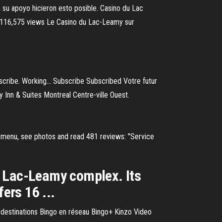
 su apoyo hicieron esto posible. Casino du Lac
h 116,575 views Le Casino du Lac-Leamy sur
ribe. Working... Subscribe Subscribed Votre futur
 Inn & Suites Montreal Centre-ville Ouest.
 menu, see photos and read 481 reviews: "Service
o Lac-Leamy complex. Its
ers 16 ...
destinations Bingo en réseau Bingo+ Kinzo Video