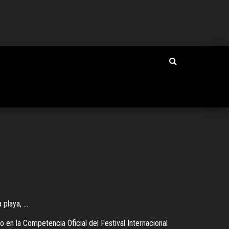
playa, ...
n la Competencia Oficial del Festival Internacional