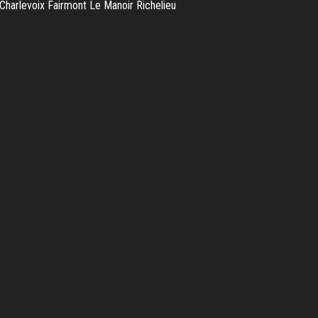
harlevoix Fairmont Le Manoir Richelieu