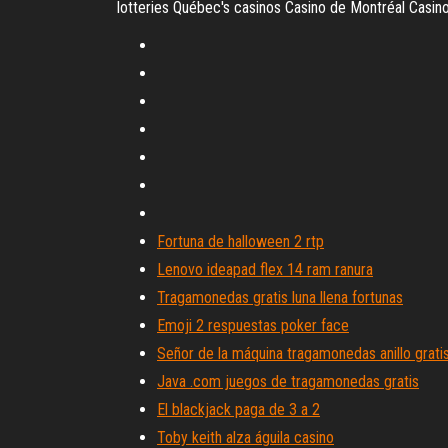
lotteries Québec's casinos Casino de Montréal Casi
Fortuna de halloween 2 rtp
Lenovo ideapad flex 14 ram ranura
Tragamonedas gratis luna llena fortunas
Emoji 2 respuestas poker face
Señor de la máquina tragamonedas anillo grati
Java .com juegos de tragamonedas gratis
El blackjack paga de 3 a 2
Toby keith alza águila casino