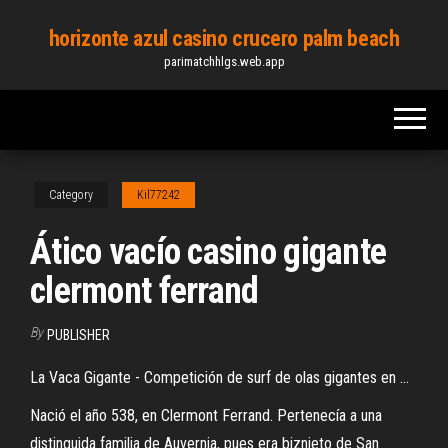
Skip
horizonte azul casino crucero palm beach
to
parimatchhlgs.web.app
the
content
Category
Kil77242
Ático vacío casino gigante
clermont ferrand
By
PUBLISHER
La Vaca Gigante - Competición de surf de olas gigantes en ...
Nació el año 538, en Clermont Ferrand. Pertenecía a una
distinguida familia de Auvernia, pues era biznieto de San