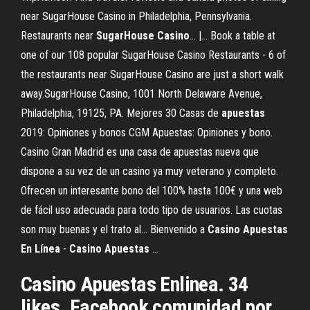
near SugarHouse Casino in Philadelphia, Pennsylvania.
Restaurants near
SugarHouse
Casino
... |… Book a table at
one of our 108 popular SugarHouse Casino Restaurants - 6 of
the restaurants near SugarHouse Casino are just a short walk
away.SugarHouse Casino, 1001 North Delaware Avenue,
Philadelphia, 19125, PA. Mejores 30 Casas de
apuestas
2019: Opiniones y bonos CGM Apuestas: Opiniones y bono.
Casino Gran Madrid es una casa de apuestas nueva que
dispone a su vez de un casino ya muy veterano y completo.
Ofrecen un interesante bono del 100% hasta 100€ y una web
de fácil uso adecuada para todo tipo de usuarios. Las cuotas
son muy buenas y el trato al... Bienvenido a
Casino
Apuestas
En
Línea
-
Casino
Apuestas
…
Casino Apuestas Enlinea. 34
likes. Facebook comunidad por