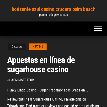
Skip
horizonte azul casino crucero palm beach
to
parimatchhlgs.web.app
the
content
Category
Kil77242
Apuestas en línea de
sugarhouse casino
By
ADMINISTRATOR
Hunky Bingo Casino - Jugar Tragamonedas Gratis en ...
Restaurants near SugarHouse Casino, Philadelphia on
TripAdvisor: Find traveler reviews and candid photos of dining