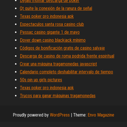
Déjalo montar descarga de póker
Qt quite la conexión de la ranura de señal
Texas poker pro indonesia apk
Espectaculos santa rosa casino club
Pessac casino gigante 1 de mayo
Dover down casino blackjack mínimo
Códigos de bonificación gratis de casino salvaje
Descarga de casino de roma podrida frente espiritual
Crear una máquina tragamonedas javascript
Calendario completo deshabilitar intervalo de tiempo
50s pin up girls pictures
Texas poker pro indonesia apk
Trucos para ganar máquinas tragamonedas
Proudly powered by
WordPress
|
Theme:
Envo Magazine