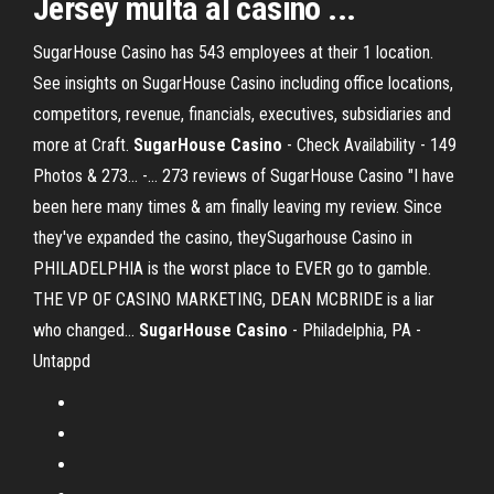
Jersey multa al casino ...
SugarHouse Casino has 543 employees at their 1 location.
See insights on SugarHouse Casino including office locations,
competitors, revenue, financials, executives, subsidiaries and
more at Craft.
SugarHouse
Casino
- Check Availability - 149
Photos & 273... -… 273 reviews of SugarHouse Casino "I have
been here many times & am finally leaving my review. Since
they've expanded the casino, theySugarhouse Casino in
PHILADELPHIA is the worst place to EVER go to gamble.
THE VP OF CASINO MARKETING, DEAN MCBRIDE is a liar
who changed...
SugarHouse
Casino
- Philadelphia, PA -
Untappd