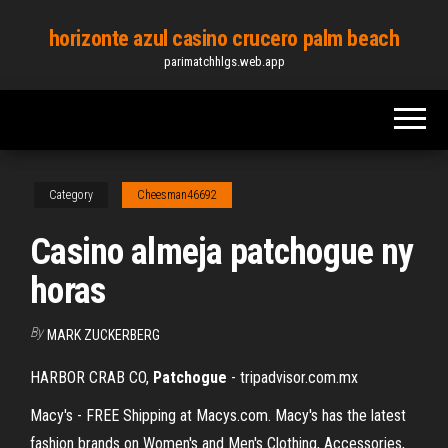
Skip
horizonte azul casino crucero palm beach
to
parimatchhlgs.web.app
the
content
Category
Cheesman46692
Casino almeja patchogue ny
horas
By
MARK ZUCKERBERG
HARBOR CRAB CO,
Patchogue
- tripadvisor.com.mx
Macy's - FREE Shipping at Macys.com. Macy's has the latest
fashion brands on Women's and Men's Clothing, Accessories,